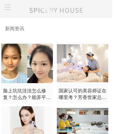
T
o
g
g
新闻资讯
l
e
n
a
v
i
g
a
t
i
o
脸上坑坑洼洼怎么修
国家认可的美容师证在
n
复？怎么办？能弄平
哪里考？芳香世家总部
吗？
国家美容考证中心