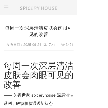
T
o
g
g
l
每周一次深层清洁皮肤会肉眼可
e
见的改善
n
a
v
发布日期：2025-09-24 13:17:41
3451
i
g
a
每周一次深层清洁
t
i
皮肤会肉眼可见的
o
n
改善
—— 芳香世家 spiceryhouse 深层清洁
系列，解锁肌肤通透新状态