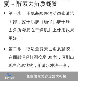
蜜 + 酵素去角质凝胶
第一步：用氨基酸净润洁颜蜜清洁
面部，擦干肌肤（确保肌肤干燥，
去角质凝胶在干燥肌肤上使用效果
更好）；
第二步：取适量酵素去角质凝胶，
在面部轻轻打圈按摩 30 秒，直到出
现白色絮状物，用清水冲洗干净；
第三步：立即涂抹舒缓保湿面膜或
保湿精华，为肌肤补充水分。
：每周 1 次（敏感肌每 2 周 1
改善效果
次），3 周后肌肤暗沉感消失，变得透