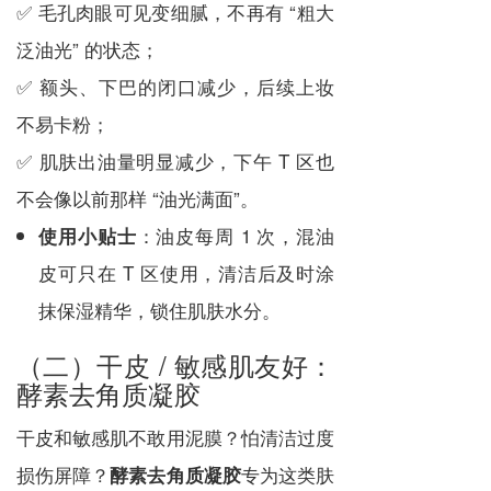
✅ 毛孔肉眼可见变细腻，不再有 “粗大
泛油光” 的状态；
✅ 额头、下巴的闭口减少，后续上妆
不易卡粉；
✅ 肌肤出油量明显减少，下午 T 区也
不会像以前那样 “油光满面”。
：油皮每周 1 次，混油
使用小贴士
皮可只在 T 区使用，清洁后及时涂
抹保湿精华，锁住肌肤水分。
（二）干皮 / 敏感肌友好：
酵素去角质凝胶
干皮和敏感肌不敢用泥膜？怕清洁过度
损伤屏障？
专为这类肤
酵素去角质凝胶