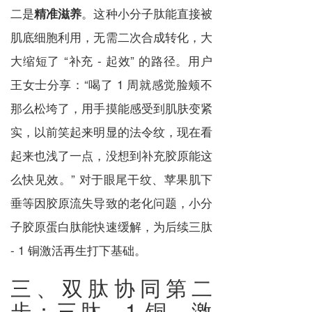
二是
。这种小分子肽能直接被
精准滋养
肌底细胞利用，无需二次合成转化，大
大缩短了 “补充 - 起效” 的路径。用户
王女士分享：“喝了 1 周就感觉脸颊不
那么松垮了，用手摸能感受到肌肤变紧
实，以前笑起来明显的法令纹，现在看
起来也浅了一点，没想到补充胶原能这
么快见效。” 对于眼尾干纹、苹果肌下
垂等因胶原流失导致的老化问题，小分
子胶原蛋白肽能快速缓解，为后续三肽
- 1 铜激活再生打下基础。
三、双肽协同第二
步：三肽 - 1 铜，激