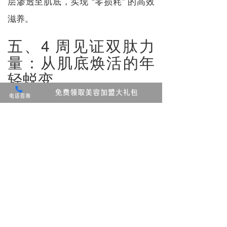
层渗透至肌底，实现 “零损耗” 的高效
滋养。
五、4 周见证双肽力
量：从肌底焕活的年
轻蜕变
双肽协同滋养的效果，并非 “看不见摸
不着”，而是能通过肌肤状态的变化，
清晰感知：
。双肽开始
1 周：水润感先一步回归
发挥作用，肌底锁水能力提升，干
燥、紧绷感明显缓解，上妆时卡
粉、浮粉问题改善，肌肤摸起来柔
软细腻；