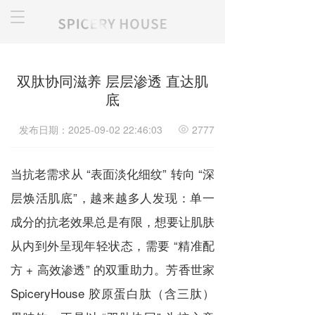
T
o
g
g
l
双肽协同滋养 层层渗透 直达肌
e
底
n
a
v
发布日期：2025-09-02 22:46:03
2777
i
g
当抗老需求从 “表面淡化细纹” 转向 “深
a
t
层焕活肌底”，越来越多人发现：单一
i
o
成分的抗老效果总是有限，想要让肌肤
n
从内到外呈现年轻状态，需要 “精准配
方 + 高效渗透” 的双重助力。芳香世家
SpiceryHouse 胶原蛋白肽（含三肽）